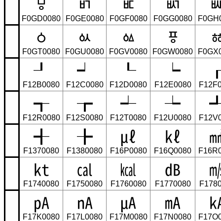
ㅱ
ㅲ
ㅳ
ㅴ
F0GD0080
F0GE0080
F0GF0080
F0GG0080
F0GH
ㆁ
ㆂ
ㆃ
ㆄ
F0GT0080
F0GU0080
F0GV0080
F0GW0080
F0GX
┚
┙
┖
┕
F12B0080
F12C0080
F12D0080
F12E0080
F12F
┱
┲
┵
┶
F12R0080
F12S0080
F12T0080
F12U0080
F12V
╉
╊
㎕
㎘
F1370080
F1380080
F16P0080
F16Q0080
F16R
㏏
㎈
㎉
㏈
F1740080
F1750080
F1760080
F1770080
F178
㎀
㎁
㎂
㎃
F17K0080
F17L0080
F17M0080
F17N0080
F17O