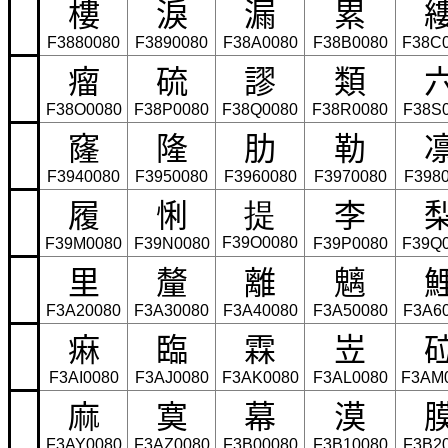
樓
淚
漏
累
F3880080
F3890080
F38A0080
F38B0080
F38C
瘤
硫
謬
類
F38O0080
F38P0080
F38Q0080
F38R0080
F38S
窿
隆
肋
勒
F3940080
F3950080
F3960080
F3970080
F398
履
悧
李
提
F39O0080
F39M0080
F39N0080
F39P0080
F39Q
里
釐
離
魑
F3A20080
F3A30080
F3A40080
F3A50080
F3A6
痳
臨
霖
岦
F3AI0080
F3AJ0080
F3AK0080
F3AL0080
F3AM
麻
寞
幕
漠
F3AY0080
F3AZ0080
F3B00080
F3B10080
F3B2