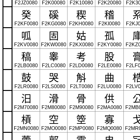
F2JZ0080
F2K00080
F2K10080
F2K20080
F2K3
癸
磎
稧
稽
F2KF0080
F2KG0080
F2KH0080
F2KI0080
F2KJ
呱
固
姑
孤
F2KV0080
F2KW0080
F2KX0080
F2KY0080
F2KZ
稿
睾
考
股
F2LB0080
F2LC0080
F2LD0080
F2LE0080
F2LF
鼓
哭
斛
曲
F2LR0080
F2LS0080
F2LT0080
F2LU0080
F2LV
汨
滑
骨
供
F2M70080
F2M80080
F2M90080
F2MA0080
F2MB
槓
空
箜
寡
F2MN0080
F2MO0080
F2MP0080
F2MQ0080
F2MR
藿
郭
霍
串