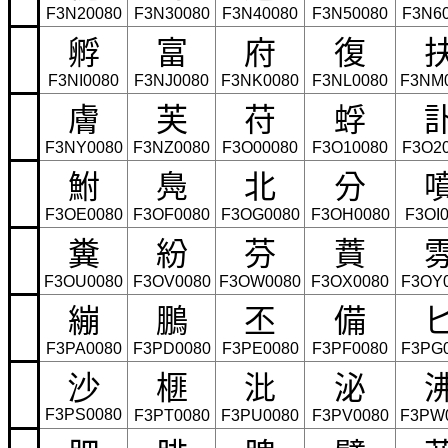
F3N20080
F3N30080
F3N40080
F3N50080
F3N6
孵
富
府
復
F3NI0080
F3NJ0080
F3NK0080
F3NL0080
F3NM
膚
芙
苻
蜉
F3NY0080
F3NZ0080
F3O00080
F3O10080
F3O2
鮒
鳧
北
分
F3OE0080
F3OF0080
F3OG0080
F3OH0080
F3OI
糞
紛
芬
蕡
F3OU0080
F3OV0080
F3OW0080
F3OX0080
F3OY
繃
鵬
丕
備
F3PA0080
F3PD0080
F3PE0080
F3PF0080
F3PG
榧
沘
泌
沙
F3PS0080
F3PT0080
F3PU0080
F3PV0080
F3PW