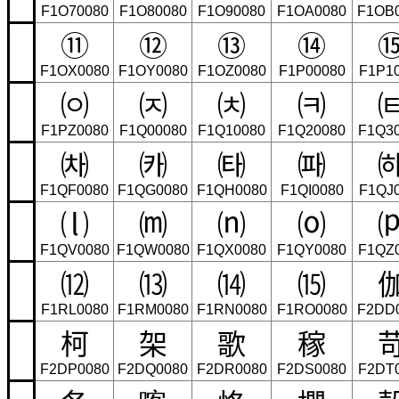
F1O70080
F1O80080
F1O90080
F1OA0080
F1OB
⑪
⑫
⑬
⑭
F1OX0080
F1OY0080
F1OZ0080
F1P00080
F1P1
㈇
㈈
㈉
㈊
F1PZ0080
F1Q00080
F1Q10080
F1Q20080
F1Q3
㈗
㈘
㈙
㈚
F1QF0080
F1QG0080
F1QH0080
F1QI0080
F1QJ
⒧
⒨
⒩
⒪
F1QV0080
F1QW0080
F1QX0080
F1QY0080
F1QZ
⑿
⒀
⒁
⒂
F1RL0080
F1RM0080
F1RN0080
F1RO0080
F2DD
柯
架
歌
稼
F2DP0080
F2DQ0080
F2DR0080
F2DS0080
F2DT