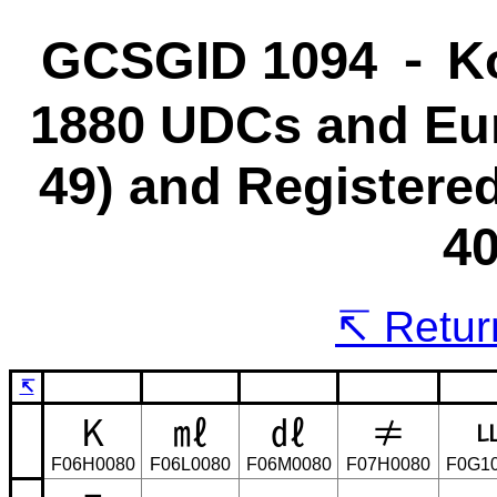
GCSGID 1094 ⁃ K
1880 UDCs and Eur
49) and Registere
40
Return
↸
K
㎖
㎗
≠
F06H0080
F06L0080
F06M0080
F07H0080
F0G1