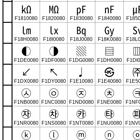
㏀
㏁
㎊
㎋
F1810080
F1820080
F1830080
F1840080
F185
㏐
㏓
㏃
㏉
F18H0080
F18I0080
F18J0080
F18K0080
F18L
◐
◑
▒
▤
F1DE0080
F1DF0080
F1DG0080
F1DH0080
F1DI
↙
↖
♩
㉿
F1DX0080
F1DY0080
F1E10080
F1E40080
F1E5
㉦
㉧
㉨
㉩
F1NB0080
F1NC0080
F1ND0080
F1NE0080
F1NF
㉶
㉷
㉸
㉹
F1NR0080
F1NS0080
F1NT0080
F1NU0080
F1NV
ⓚ
ⓛ
ⓜ
ⓝ