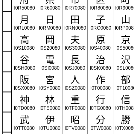
I0R50080
I0R60080
I0R70080
I0R80080
I0R9008
月
日
田
子
山
I0RL0080
I0RM0080
I0RN0080
I0RO0080
I0RP008
高
岡
夫
原
京
I0S10080
I0S20080
I0S30080
I0S40080
I0S5008
谷
電
長
治
沢
I0SH0080
I0SI0080
I0SJ0080
I0SK0080
I0SL008
阪
宮
人
作
部
I0SX0080
I0SY0080
I0SZ0080
I0T00080
I0T1008
神
林
重
行
信
I0TD0080
I0TE0080
I0TF0080
I0TG0080
I0TH008
武
伊
昭
分
勝
I0TT0080
I0TU0080
I0TV0080
I0TW0080
I0TX008