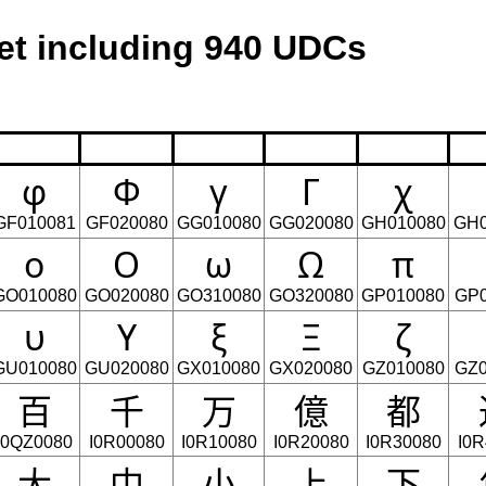
t including 940 UDCs
φ
Φ
γ
Γ
χ
GF010081
GF020080
GG010080
GG020080
GH010080
GH0
ο
Ο
ω
Ω
π
GO010080
GO020080
GO310080
GO320080
GP010080
GP0
υ
Υ
ξ
Ξ
ζ
GU010080
GU020080
GX010080
GX020080
GZ010080
GZ0
百
千
万
億
都
I0QZ0080
I0R00080
I0R10080
I0R20080
I0R30080
I0
大
中
小
上
下