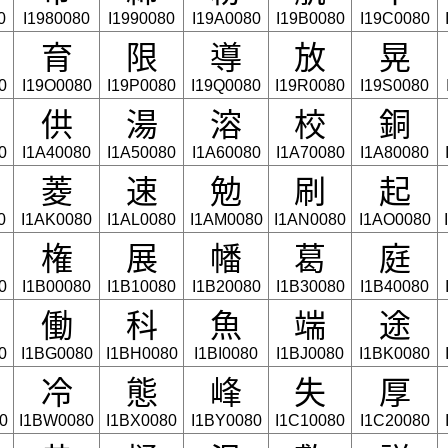
0
I1980080
I1990080
I19A0080
I19B0080
I19C0080
育
限
導
放
晃
0
I19O0080
I19P0080
I19Q0080
I19R0080
I19S0080
供
湯
溶
校
銅
0
I1A40080
I1A50080
I1A60080
I1A70080
I1A80080
菱
速
勉
刷
起
0
I1AK0080
I1AL0080
I1AM0080
I1AN0080
I1AO0080
権
展
幡
葛
庭
0
I1B00080
I1B10080
I1B20080
I1B30080
I1B40080
働
科
魚
端
途
0
I1BG0080
I1BH0080
I1BI0080
I1BJ0080
I1BK0080
冷
態
峰
失
厚
0
I1BW0080
I1BX0080
I1BY0080
I1C10080
I1C20080