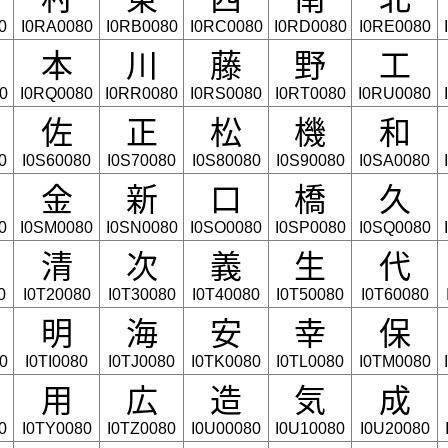
0
I0RA0080
I0RB0080
I0RC0080
I0RD0080
I0RE0080
本
川
藤
野
工
0
I0RQ0080
I0RR0080
I0RS0080
I0RT0080
I0RU0080
佐
正
松
機
和
0
I0S60080
I0S70080
I0S80080
I0S90080
I0SA0080
金
新
口
橋
久
0
I0SM0080
I0SN0080
I0SO0080
I0SP0080
I0SQ0080
清
次
義
生
代
0
I0T20080
I0T30080
I0T40080
I0T50080
I0T60080
明
海
安
幸
保
0
I0TI0080
I0TJ0080
I0TK0080
I0TL0080
I0TM0080
用
広
造
気
成
0
I0TY0080
I0TZ0080
I0U00080
I0U10080
I0U20080