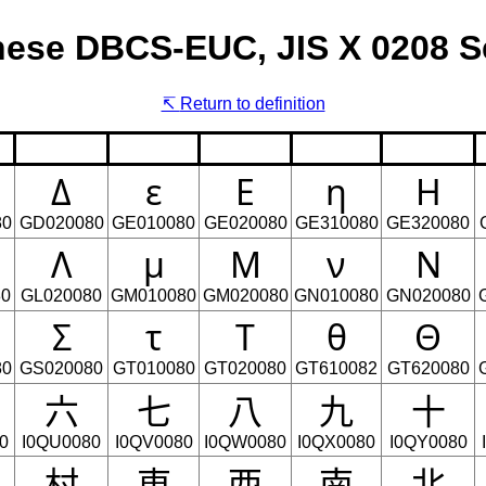
ese DBCS-EUC, JIS X 0208 Se
Return to definition
Δ
ε
Ε
η
Η
80
GD020080
GE010080
GE020080
GE310080
GE320080
Λ
μ
Μ
ν
Ν
80
GL020080
GM010080
GM020080
GN010080
GN020080
Σ
τ
Τ
θ
Θ
80
GS020080
GT010080
GT020080
GT610082
GT620080
六
七
八
九
十
0
I0QU0080
I0QV0080
I0QW0080
I0QX0080
I0QY0080
村
東
西
南
北