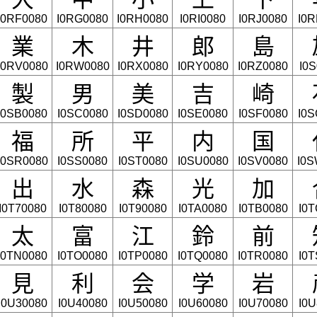
I0RF0080
I0RG0080
I0RH0080
I0RI0080
I0RJ0080
I0R
業
木
井
郎
島
I0RV0080
I0RW0080
I0RX0080
I0RY0080
I0RZ0080
I0
製
男
美
吉
崎
I0SB0080
I0SC0080
I0SD0080
I0SE0080
I0SF0080
I0S
福
所
平
内
国
I0SR0080
I0SS0080
I0ST0080
I0SU0080
I0SV0080
I0S
出
水
森
光
加
I0T70080
I0T80080
I0T90080
I0TA0080
I0TB0080
I0
太
富
江
鈴
前
I0TN0080
I0TO0080
I0TP0080
I0TQ0080
I0TR0080
I0
見
利
会
学
岩
I0U30080
I0U40080
I0U50080
I0U60080
I0U70080
I0