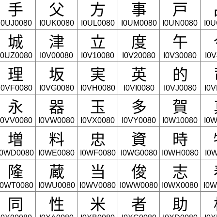
手
父
方
事
戸
I0UJ0080
I0UK0080
I0UL0080
I0UM0080
I0UN0080
I0U
城
津
立
度
午
I0UZ0080
I0V00080
I0V10080
I0V20080
I0V30080
I0
理
坂
実
英
的
I0VF0080
I0VG0080
I0VH0080
I0VI0080
I0VJ0080
I0
永
器
玉
多
賀
I0VV0080
I0VW0080
I0VX0080
I0VY0080
I0W10080
I0W
増
料
忠
資
時
I0WD0080
I0WE0080
I0WF0080
I0WG0080
I0WH0080
I0
隆
蔵
当
俊
志
I0WT0080
I0WU0080
I0WV0080
I0WW0080
I0WX0080
I0W
同
性
米
者
助