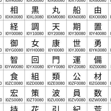
0
I0X40080
I0X50080
I0X60080
I0X70080
I0X80080
相
黒
丸
船
由
0
I0XK0080
I0XL0080
I0XM0080
I0XN0080
I0XO0080
経
調
天
期
置
0
I0Y00080
I0Y10080
I0Y20080
I0Y30080
I0Y40080
御
女
康
世
勇
0
I0YG0080
I0YH0080
I0YI0080
I0YJ0080
I0YK0080
智
回
門
運
備
0
I0YW0080
I0YX0080
I0YY0080
I0YZ0080
I0Z00080
食
組
類
公
材
0
I0ZC0080
I0ZD0080
I0ZE0080
I0ZF0080
I0ZG0080
宏
策
波
員
数
0
I0ZS0080
I0ZT0080
I0ZU0080
I0ZV0080
I0ZW0080
持
花
引
紀
荒