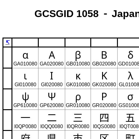
GCSGID 1058 ⁃ Japan
↸
α
Α
β
Β
δ
GA010080
GA020080
GB010080
GB020080
GD0100
ι
Ι
κ
Κ
λ
GI010080
GI020080
GK010080
GK020080
GL0100
ψ
Ψ
ρ
Ρ
σ
GP610080
GP620080
GR010080
GR020080
GS0100
一
二
三
四
五
I0QP0080
I0QQ0080
I0QR0080
I0QS0080
I0QT008
府
県
市
区
町