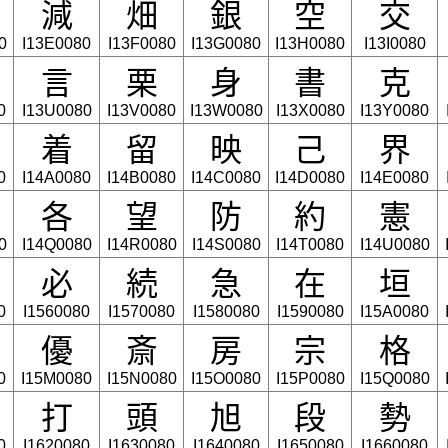
減
畑
銀
空
交
0
I13E0080
I13F0080
I13G0080
I13H0080
I13I0080
言
栗
身
書
克
0
I13U0080
I13V0080
I13W0080
I13X0080
I13Y0080
着
留
映
己
界
0
I14A0080
I14B0080
I14C0080
I14D0080
I14E0080
各
望
防
約
憲
0
I14Q0080
I14R0080
I14S0080
I14T0080
I14U0080
必
続
急
在
垣
0
I1560080
I1570080
I1580080
I1590080
I15A0080
優
斎
房
宗
格
0
I15M0080
I15N0080
I15O0080
I15P0080
I15Q0080
打
頭
旭
段
勢
0
I1620080
I1630080
I1640080
I1650080
I1660080