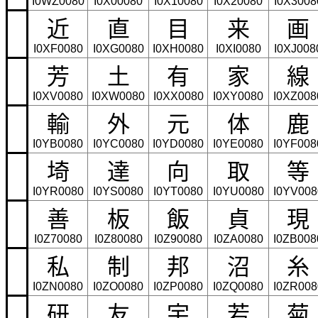
I0WZ0080
I0X00080
I0X10080
I0X20080
I0X3008
近
直
目
来
画
I0XF0080
I0XG0080
I0XH0080
I0XI0080
I0XJ008
芳
土
有
家
線
I0XV0080
I0XW0080
I0XX0080
I0XY0080
I0XZ008
輸
外
元
体
鹿
I0YB0080
I0YC0080
I0YD0080
I0YE0080
I0YF008
埼
達
向
取
等
I0YR0080
I0YS0080
I0YT0080
I0YU0080
I0YV008
善
板
飯
貞
現
I0Z70080
I0Z80080
I0Z90080
I0ZA0080
I0ZB008
私
制
邦
沼
糸
I0ZN0080
I0ZO0080
I0ZP0080
I0ZQ0080
I0ZR008
研
友
宇
若
菊