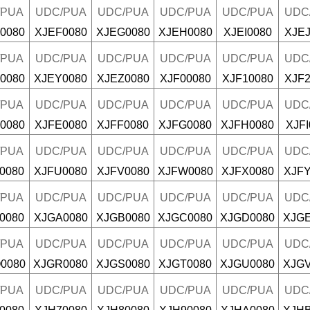
/PUA
UDC/PUA
UDC/PUA
UDC/PUA
UDC/PUA
UDC
0080
XJEF0080
XJEG0080
XJEH0080
XJEI0080
XJEJ
/PUA
UDC/PUA
UDC/PUA
UDC/PUA
UDC/PUA
UDC
0080
XJEY0080
XJEZ0080
XJF00080
XJF10080
XJF2
/PUA
UDC/PUA
UDC/PUA
UDC/PUA
UDC/PUA
UDC
0080
XJFE0080
XJFF0080
XJFG0080
XJFH0080
XJFI
/PUA
UDC/PUA
UDC/PUA
UDC/PUA
UDC/PUA
UDC
0080
XJFU0080
XJFV0080
XJFW0080
XJFX0080
XJFY
/PUA
UDC/PUA
UDC/PUA
UDC/PUA
UDC/PUA
UDC
0080
XJGA0080
XJGB0080
XJGC0080
XJGD0080
XJGE
/PUA
UDC/PUA
UDC/PUA
UDC/PUA
UDC/PUA
UDC
0080
XJGR0080
XJGS0080
XJGT0080
XJGU0080
XJGV
/PUA
UDC/PUA
UDC/PUA
UDC/PUA
UDC/PUA
UDC