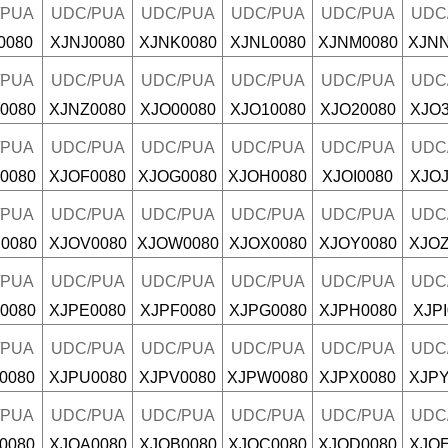
/PUA
UDC/PUA
UDC/PUA
UDC/PUA
UDC/PUA
UDC
0080
XJNJ0080
XJNK0080
XJNL0080
XJNM0080
XJNN
/PUA
UDC/PUA
UDC/PUA
UDC/PUA
UDC/PUA
UDC
0080
XJNZ0080
XJO00080
XJO10080
XJO20080
XJO3
/PUA
UDC/PUA
UDC/PUA
UDC/PUA
UDC/PUA
UDC
0080
XJOF0080
XJOG0080
XJOH0080
XJOI0080
XJOJ
/PUA
UDC/PUA
UDC/PUA
UDC/PUA
UDC/PUA
UDC
0080
XJOV0080
XJOW0080
XJOX0080
XJOY0080
XJOZ
/PUA
UDC/PUA
UDC/PUA
UDC/PUA
UDC/PUA
UDC
0080
XJPE0080
XJPF0080
XJPG0080
XJPH0080
XJPI
/PUA
UDC/PUA
UDC/PUA
UDC/PUA
UDC/PUA
UDC
0080
XJPU0080
XJPV0080
XJPW0080
XJPX0080
XJPY
/PUA
UDC/PUA
UDC/PUA
UDC/PUA
UDC/PUA
UDC
0080
XJQA0080
XJQB0080
XJQC0080
XJQD0080
XJQE