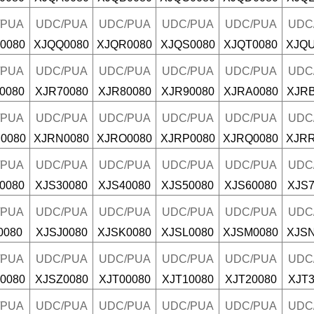
/PUA
UDC/PUA
UDC/PUA
UDC/PUA
UDC/PUA
UDC
0080
XJQQ0080
XJQR0080
XJQS0080
XJQT0080
XJQU
/PUA
UDC/PUA
UDC/PUA
UDC/PUA
UDC/PUA
UDC
0080
XJR70080
XJR80080
XJR90080
XJRA0080
XJRB
/PUA
UDC/PUA
UDC/PUA
UDC/PUA
UDC/PUA
UDC
0080
XJRN0080
XJRO0080
XJRP0080
XJRQ0080
XJRR
/PUA
UDC/PUA
UDC/PUA
UDC/PUA
UDC/PUA
UDC
0080
XJS30080
XJS40080
XJS50080
XJS60080
XJS7
/PUA
UDC/PUA
UDC/PUA
UDC/PUA
UDC/PUA
UDC
0080
XJSJ0080
XJSK0080
XJSL0080
XJSM0080
XJSN
/PUA
UDC/PUA
UDC/PUA
UDC/PUA
UDC/PUA
UDC
0080
XJSZ0080
XJT00080
XJT10080
XJT20080
XJT3
/PUA
UDC/PUA
UDC/PUA
UDC/PUA
UDC/PUA
UDC